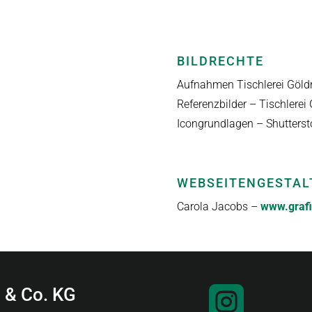
BILDRECHTE
Aufnahmen Tischlerei Göld
Referenzbilder – Tischlerei
Icongrundlagen – Shutters
WEBSEITENGESTAL
Carola Jacobs –
www.grafi
 & Co. KG
