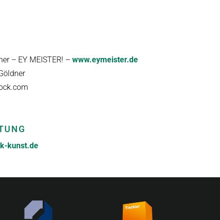
ner – EY MEISTER! –
www.eymeister.de
 Göldner
tock.com
TUNG
k-kunst.de