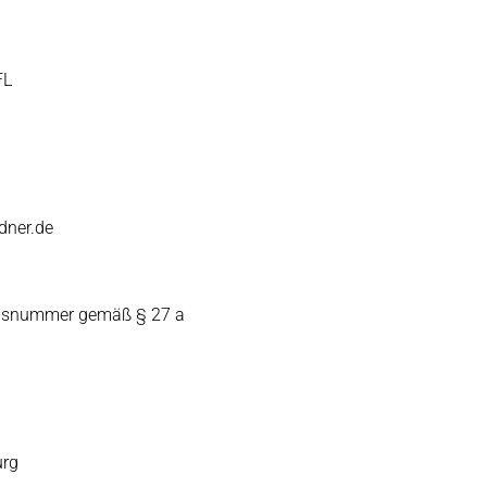
FL
dner.de
onsnummer gemäß § 27 a
rg