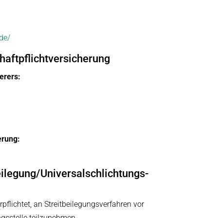
de/
haftpflicht­versicherung
erers:
erung:
eilegung/Universal­schlichtungs­
erpflichtet, an Streitbeilegungsverfahren vor
ngsstelle teilzunehmen.