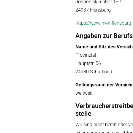
Johanniskirchhof 1–7
24937 Flensburg
https://www.hwk-flensburg.
Angaben zur Berufs­
Name und Sitz des Versich
Provinzial
Hauptstr. 56
24980 Schafflund
Geltungsraum der Versich
weltweit
Verbraucher­streit­b
stelle
Wir sind nicht bereit oder v
einer Verbraucherschlichtu