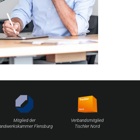
Mitglied der
Verbandsmitglied
andwerkskammer Flensburg
Tischler Nord