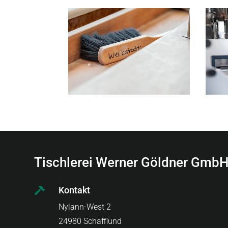
Tischlerei Werner Göldner GmbH
Kontakt

Nylann-West 2
24980 Schafflund